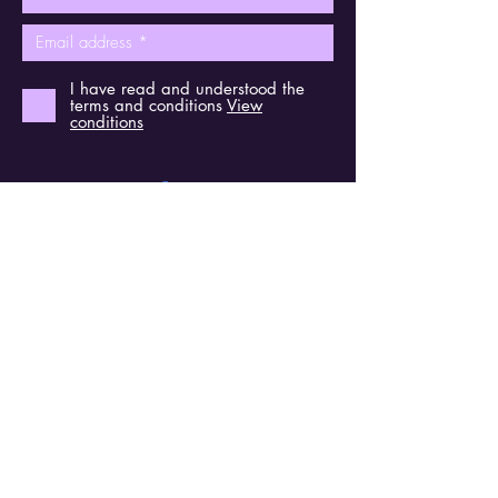
I have read and understood the
terms and conditions
View
conditions
Send
Find us on social media
Contact
Kerkstraat 6
2830 Willebroek