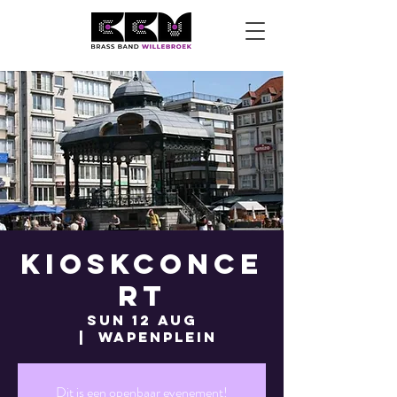
Kioskconce
rt
Sun 12 Aug
  |  
Wapenplein
Dit is een openbaar evenement!