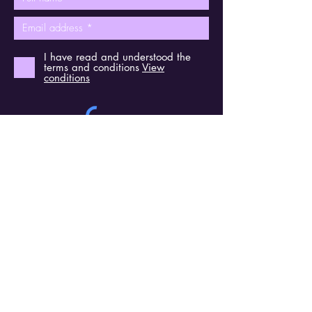
I have read and understood the
terms and conditions
View
conditions
Send
Find us on social media
Contact
Kerkstraat 6
2830 Willebroek